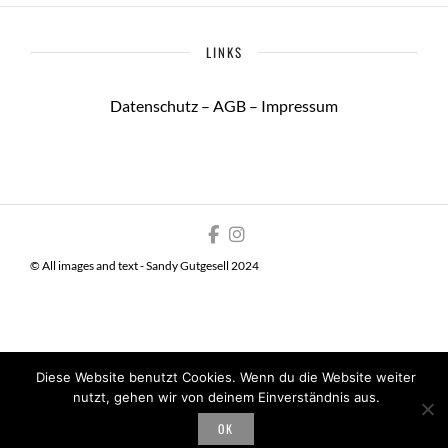
LINKS
Datenschutz
–
AGB
–
Impressum
© All images and text - Sandy Gutgesell 2024
Diese Website benutzt Cookies. Wenn du die Website weiter
nutzt, gehen wir von deinem Einverständnis aus.
OK